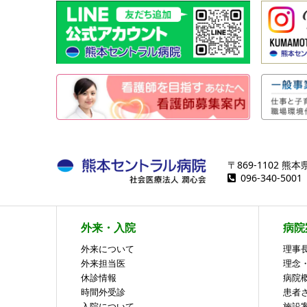
〒869-1102 
096-340-50
外来・入院
病院
外来について
理事
外来担当医
理念
休診情報
病院
時間外受診
患者
入院について
施設