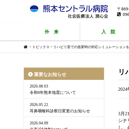
〒86
09
外
来
入
院
>
トピックス
>
リハビリ室での急変時の対応シミュレーション
リ
重要なお知らせ
2026.08.03
202
令和8年熊本地震について
2026.05.22
耳鼻咽喉科診察日変更のお知らせ
3月
シナ
2026.04.09
し、