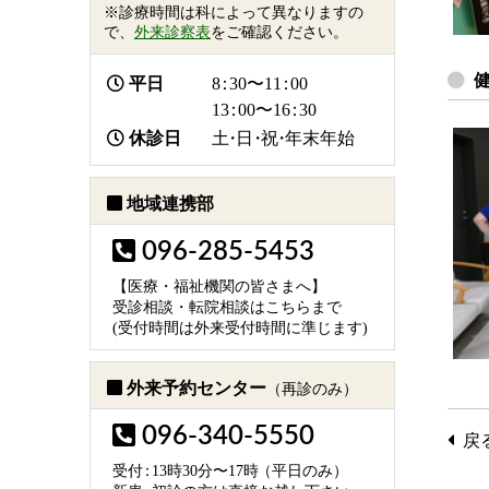
※診療時間は科によって異なりますの
で、
外来診察表
をご確認ください。
平日
8：
30〜1
1：
00
1
3：
00〜1
6：
30
休診日
土・日・祝・
年末年始
地域連携部
096-285-5453
【医療・福祉機関の皆さまへ】
受診相談・転院相談はこちらまで
(受付時間は外来受付時間に準じます)
外来予約センター
（再診のみ）
096-340-5550
戻
受
付：
13時30分〜17
時
（平日のみ）