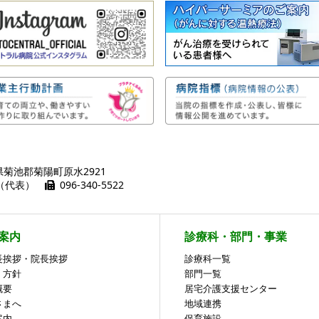
熊本県菊池郡菊陽町原水2921
01（代表）
096-340-5522
案内
診療科・部門・事業
長挨拶・院長挨拶
診療科一覧
・方針
部門一覧
概要
居宅介護支援センター
さまへ
地域連携
案内
保育施設