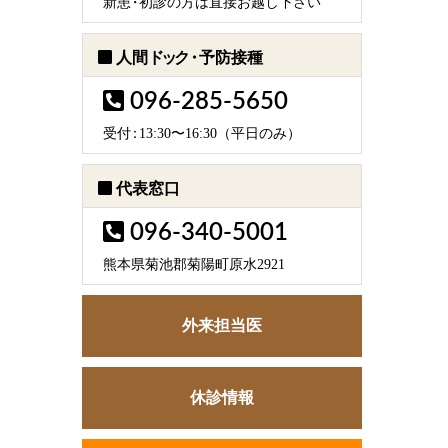
新
患・
初診の方は直接お越し下さい
人間
ドック・
予防接種
096-285-5650
受
付：
13:30〜16:30（平日のみ）
代表窓口
096-340-5001
熊本県菊池郡菊陽町原水2921
外来担当医
休診情報