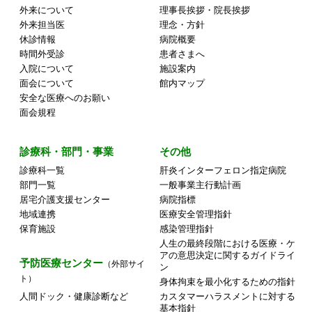
外来について
理事長挨拶・院長挨拶
外来担当医
理念・方針
休診情報
病院概要
時間外受診
患者さまへ
入院について
施設案内
面会について
館内マップ
安全な医療へのお願い
面会規程
診療科・部門・事業
その他
診療科一覧
肝炎インターフェロン指定病院
部門一覧
一般事業主行動計画
居宅介護支援センター
病院指標
地域連携
医療安全管理指針
保育施設
感染管理指針
人生の最終段階における医療・ケ
アの意思決定に関するガイドライ
予防医療センター
（外部サイ
ン
ト）
身体拘束を最小化するための指針
人間ドック・健康診断など
カスタマーハラスメントに対する
基本指針