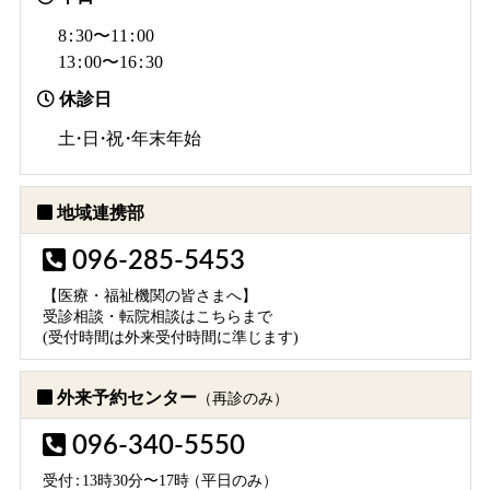
8：
30〜1
1：
00
1
3：
00〜1
6：
30
休診日
土・日・祝・
年末年始
地域連携部
096-285-5453
【医療・福祉機関の皆さまへ】
受診相談・転院相談はこちらまで
(受付時間は外来受付時間に準じます)
外来予約センター
（再診のみ）
096-340-5550
受
付：
13時30分〜17
時
（平日のみ）