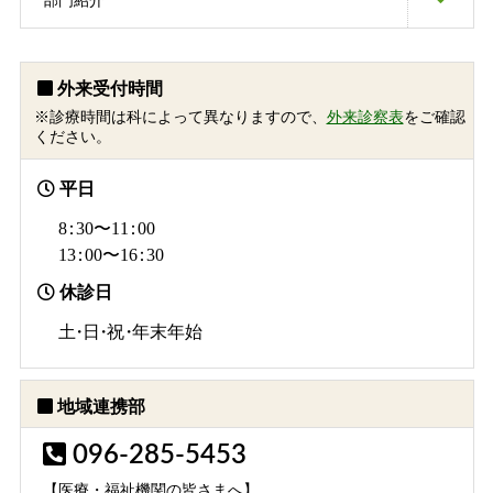
部門紹介
外来受付時間
※診療時間は科によって異なりますので、
外来診察表
をご確認
ください。
平日
8：
30〜1
1：
00
1
3：
00〜1
6：
30
休診日
土・日・祝・
年末年始
地域連携部
096-285-5453
【医療・福祉機関の皆さまへ】