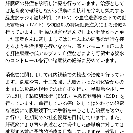
肝臓癌の発症を診断し治療を行っています。治療として
は超音波で確認しながら腫瘍に直接針を穿刺し焼灼する
経皮的ラジオ波焼灼術（PRFA）や血管造影検査下での動
脈塞栓術（TACE）や抗癌剤の持続動脈注入による治療を
行っています。肝臓の障害が進んでしまい肝硬変へと至
った患者さんに関しましてはこれ以上の病態の進行を抑
えるよう生活指導を行いながら、高アンモニア血症によ
る肝性脳症や低アルブミン血症などにより貯留する腹水
のコントロールを行い諸症状の軽減に努めています。
消化管に関しましては内視鏡での検査や治療を行ってい
ます。食道や胃、十二指腸、大腸といった消化管からの
出血には緊急内視鏡での止血術を行い、早期癌やポリー
プに対して粘膜切除術（EMR）や粘膜剥離術（ESD）を
行っています。進行している癌に対しては外科との綿密
な連携にて腹腔鏡下での手術を中心とした治療を速やか
に行い、短期間での社会復帰を目指しています。また、
肝硬変により胃や食道などに発生した静脈瘤に対しては
破裂する前に予防的治療を目指していますが、破裂した