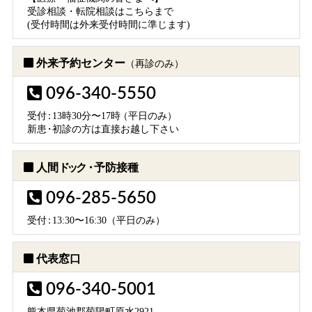
受診相談・転院相談はこちらまで
(受付時間は外来受付時間に準じます)
外来予約センター
（再診のみ）
096-340-5550
受
付：
13時30分〜17
時
（平日のみ）
新
患・
初診の方は直接お越し下さい
人間
ドック・
予防接種
096-285-5650
受
付：
13:30〜16:30（平日のみ）
代表窓口
096-340-5001
熊本県菊池郡菊陽町原水2921