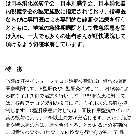
は日本消化器病学会、日本肝臓学会、日本消化器
内視鏡学会の認定施設に指定されており、指導医
ならびに専門医による専門的な診断や治療を行う
とともに、地域の急性期病院として救急疾患を受
け入れ、一人でも多くの患者さんが軽快退院して
頂けるよう切磋琢磨しています。
特
徴
当院は肝炎インターフェロン治療公費助成に係わる指定
医療機関です。B型肝炎やC型肝炎に対して、内服薬によ
る抗ウイルス剤で治療を行います。B型肝疾患に対して
は、核酸アナログ製剤の投与にて、ウイルスの増殖を抑
制します。C型肝疾患に対しては、直接作用型抗ウイルス
薬の投与により、95%以上の方が完治します。また、脂肪
肝や糖尿病の方は、癌を合併することがあるため定期的
に超音波検査やCT検査、MRI検査を行いながら、早期に