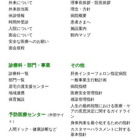
外来について
理事長挨拶・院長挨拶
外来担当医
理念・方針
休診情報
病院概要
時間外受診
患者さまへ
入院について
施設案内
面会について
館内マップ
安全な医療へのお願い
面会規程
診療科・部門・事業
その他
診療科一覧
肝炎インターフェロン指定病院
部門一覧
一般事業主行動計画
居宅介護支援センター
病院指標
地域連携
医療安全管理指針
保育施設
感染管理指針
人生の最終段階における医療・ケ
アの意思決定に関するガイドライ
予防医療センター
（外部サイ
ン
ト）
身体拘束を最小化するための指針
人間ドック・健康診断など
カスタマーハラスメントに対する
基本指針