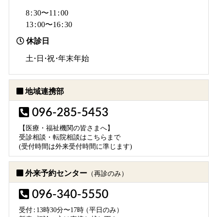
8：
30〜1
1：
00
1
3：
00〜1
6：
30
休診日
土・日・祝・
年末年始
地域連携部
096-285-5453
【医療・福祉機関の皆さまへ】
受診相談・転院相談はこちらまで
(受付時間は外来受付時間に準じます)
外来予約センター
（再診のみ）
096-340-5550
受
付：
13時30分〜17
時
（平日のみ）