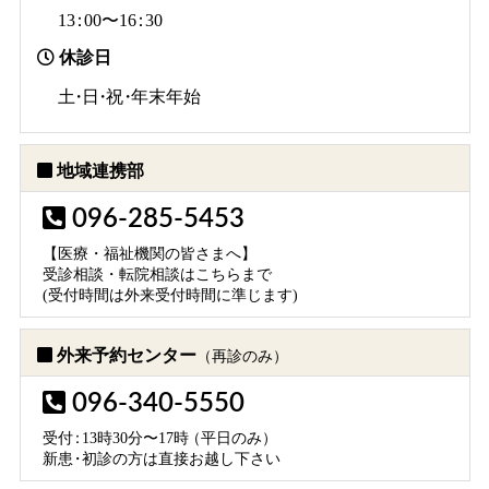
1
3：
00〜1
6：
30
休診日
土・日・祝・
年末年始
地域連携部
096-285-5453
【医療・福祉機関の皆さまへ】
受診相談・転院相談はこちらまで
(受付時間は外来受付時間に準じます)
外来予約センター
（再診のみ）
096-340-5550
受
付：
13時30分〜17
時
（平日のみ）
新
患・
初診の方は直接お越し下さい