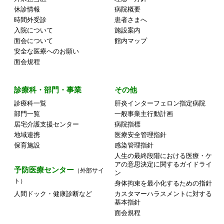
休診情報
病院概要
時間外受診
患者さまへ
入院について
施設案内
面会について
館内マップ
安全な医療へのお願い
面会規程
診療科・部門・事業
その他
診療科一覧
肝炎インターフェロン指定病院
部門一覧
一般事業主行動計画
居宅介護支援センター
病院指標
地域連携
医療安全管理指針
保育施設
感染管理指針
人生の最終段階における医療・ケ
アの意思決定に関するガイドライ
予防医療センター
（外部サイ
ン
ト）
身体拘束を最小化するための指針
人間ドック・健康診断など
カスタマーハラスメントに対する
基本指針
面会規程