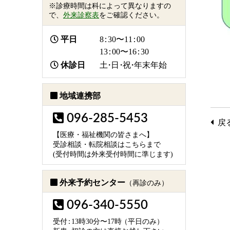
※診療時間は科によって異なりますの
で、
外来診察表
をご確認ください。
平日
8：
30〜1
1：
00
1
3：
00〜1
6：
30
休診日
土・日・祝・
年末年始
地域連携部
096-285-5453
戻
【医療・福祉機関の皆さまへ】
受診相談・転院相談はこちらまで
(受付時間は外来受付時間に準じます)
外来予約センター
（再診のみ）
096-340-5550
受
付：
13時30分〜17
時
（平日のみ）