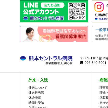
〒869-1102 
096-340-50
外来・入院
病院
外来について
理事
外来担当医
理念
休診情報
病院
時間外受診
患者
入院について
施設