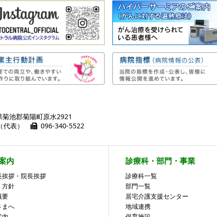
熊本県菊池郡菊陽町原水2921
01（代表）
096-340-5522
案内
診療科・部門・事業
長挨拶・院長挨拶
診療科一覧
・方針
部門一覧
概要
居宅介護支援センター
さまへ
地域連携
案内
保育施設