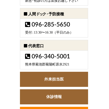
新
患・
初診の方は直接お越し下さい
人間
ドック・
予防接種
096-285-5650
受
付：
13:30〜16:30（平日のみ）
代表窓口
096-340-5001
熊本県菊池郡菊陽町原水2921
外来担当医
休診情報