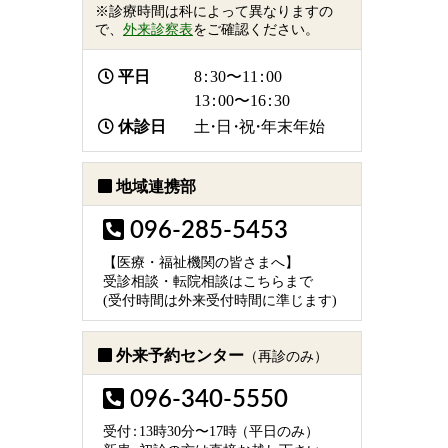
※診療時間は科によって異なりますの
で、
外来診察表
をご確認ください。
平日
8：
30〜1
1：
00
1
3：
00〜1
6：
30
休診日
土・日・祝・
年末年始
地域連携部
096-285-5453
【医療・福祉機関の皆さまへ】
受診相談・転院相談はこちらまで
(受付時間は外来受付時間に準じます)
外来予約センター
（再診のみ）
096-340-5550
受
付：
13時30分〜17
時
（平日のみ）