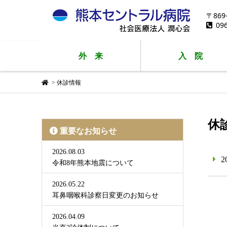
〒86
09
外
来
入
院
>
休診情報
休
重要なお知らせ
2026.08.03
2
令和8年熊本地震について
2026.05.22
耳鼻咽喉科診察日変更のお知らせ
2026.04.09