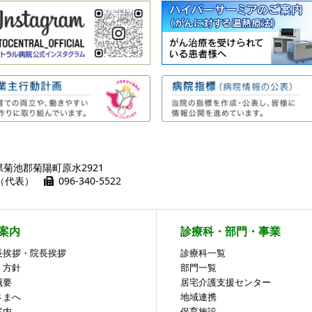
熊本県菊池郡菊陽町原水2921
01（代表）
096-340-5522
案内
診療科・部門・事業
長挨拶・院長挨拶
診療科一覧
・方針
部門一覧
概要
居宅介護支援センター
さまへ
地域連携
案内
保育施設