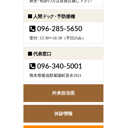
新
患・
初診の方は直接お越し下さい
人間
ドック・
予防接種
096-285-5650
受
付：
13:30〜16:30（平日のみ）
代表窓口
096-340-5001
熊本県菊池郡菊陽町原水2921
外来担当医
休診情報