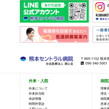
〒869-1102 
096-340-50
外来・入院
病院
外来について
理事
外来担当医
理念
休診情報
病院
時間外受診
患者
入院について
施設