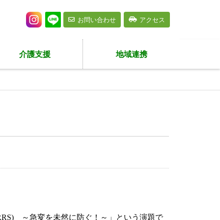
お問い合わせ
アクセス
介護支援
地域連携
。
tem(RRS) ～急変を未然に防ぐ！～」という演題で