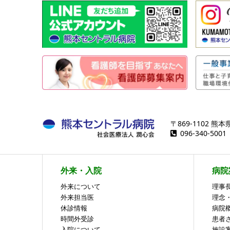
〒869-1102 
096-340-50
外来・入院
病院
外来について
理事
外来担当医
理念
休診情報
病院
時間外受診
患者
入院について
施設