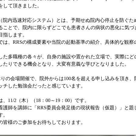
をして頂きました。
S（院内迅速対応システム）とは、予期せぬ院内心停止を防ぐた
ることで、院内に限らずどこでも患者さんの病状の悪化に気づ
目指します。
では、RRSの構成要素や当院の起動基準の紹介、具体的な観察
した多職種の各々が、自身の施設や置かれた立場で、実際にど
したりできる機会となり、大変有意義な学びとなりました。
ぶりの会場開催で、院外からは100名を超える申し込みを頂き
ッチした勉強会だったと感じています。
、11/2（木）（18：00～19：00）です。
看護師を講師に「RRS委員会発足後の現状報告（仮題）」と題し
す。
の皆様のご参加をお待ちしております。