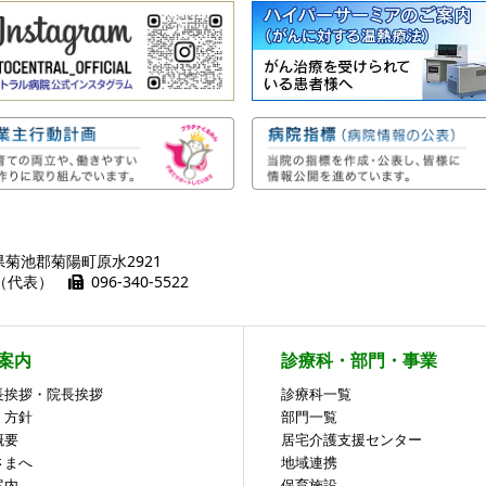
熊本県菊池郡菊陽町原水2921
01（代表）
096-340-5522
案内
診療科・部門・事業
長挨拶・院長挨拶
診療科一覧
・方針
部門一覧
概要
居宅介護支援センター
さまへ
地域連携
案内
保育施設