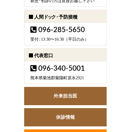
新
患・
初診の方は直接お越し下さい
人間
ドック・
予防接種
096-285-5650
受
付：
13:30〜16:30（平日のみ）
代表窓口
096-340-5001
熊本県菊池郡菊陽町原水2921
外来担当医
休診情報