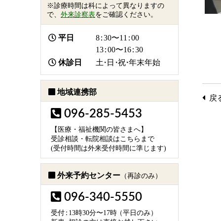
※診療時間は科によって異なりますの
で、
外来診察表
をご確認ください。
平日
8：
30〜1
1：
00
1
3：
00〜1
6：
30
休診日
土・日・祝・
年末年始
地域連携部
戻
096-285-5453
【医療・福祉機関の皆さまへ】
受診相談・転院相談はこちらまで
(受付時間は外来受付時間に準じます)
外来予約センター
（再診のみ）
096-340-5550
受
付：
13時30分〜17
時
（平日のみ）