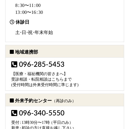
8：
30〜1
1：
00
1
3：
00〜1
6：
30
休診日
土・日・祝・
年末年始
地域連携部
096-285-5453
【医療・福祉機関の皆さまへ】
受診相談・転院相談はこちらまで
(受付時間は外来受付時間に準じます)
外来予約センター
（再診のみ）
096-340-5550
受
付：
13時30分〜17
時
（平日のみ）
新
患・
初診の方は直接お越し下さい