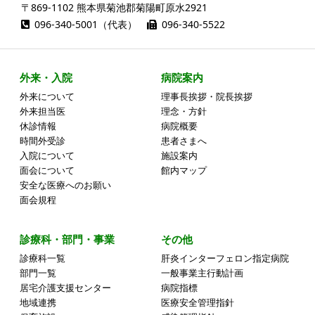
〒869-1102 熊本県菊池郡菊陽町原水2921
096-340-5001（代表）
096-340-5522
外来・入院
病院案内
外来について
理事長挨拶・院長挨拶
外来担当医
理念・方針
休診情報
病院概要
時間外受診
患者さまへ
入院について
施設案内
面会について
館内マップ
安全な医療へのお願い
面会規程
診療科・部門・事業
その他
診療科一覧
肝炎インターフェロン指定病院
部門一覧
一般事業主行動計画
居宅介護支援センター
病院指標
地域連携
医療安全管理指針